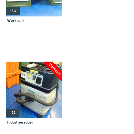
430
Werkbank
Verkauft
431
Industriesauger