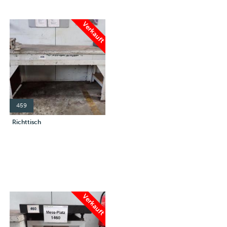
Verkauft
459
Richttisch
Verkauft