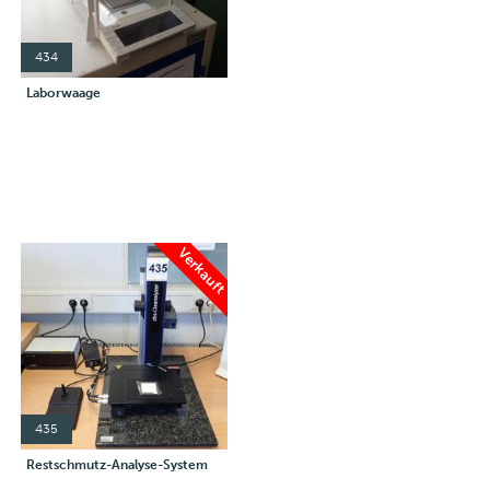
434
Laborwaage
Verkauft
435
Restschmutz-Analyse-System