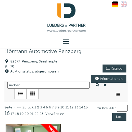
Toggle
navigation
Hörmann Automotive Penzberg
82377 Penzberg, Seeshaupter
Str. 70
Katalog
Auktionsstatus: abgeschlossen
Informationen
Seiten:
<< Zurück
1
2
3
4
5
6
7
8
9
10
11
12
13
14
15
zu Pos.-Nr.:
16
17
18
19
20
21
22
23
Vorwärts >>
Verkauft