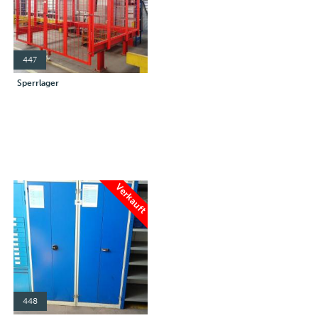
447
Sperrlager
Verkauft
448